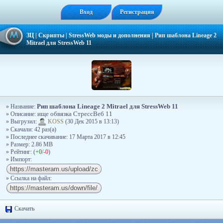
Вход
Регистрация
ЗЦ
|
Скрипты
|
StressWeb моды и дополнения
|
Рип шаблона Lineage 2
Mitrael для StressWeb 11
Рип шаблона Lineage 2 Mitrael для StressWeb 11
» Название:
» Описание:
ище обвязка СтрессВеб 11
» Выгрузил:
KOSS
(30 Дек 2015 в 13:13)
» Скачали: 42 раз(a)
» Последнее скачивание: 17 Марта 2017 в 12:45
» Размер: 2.86 MB
» Рейтинг: (
+0
/
-0
)
» Импорт:
» Ссылка на файл:
Скачать