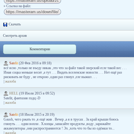
» Ссылка на файл:
Скачать
Смотреть архив
Комментарии
S
a
t
e
l
i
t
(20 Фев 2016 в 09:18)
всё ясно ,только не въеду никак ,это что за файл такой зверский есле такой вес . . .
Иная соцка меньше весит ,а тут . . . Видать вселенские новости . . . Нет ещё раз
рисковать не буду , не открою ,один раз глянул ,еле выжил . . .
|
жалоба
HELL
(19 Июля 2015 в 09:52)
Satelit, фантазия пздц:-D
|
жалоба
S
a
t
e
l
i
t
(18 Июля 2015 в 20:19)
Gaush, чего ржать то ,я ещё жив . Вечер ,а я в трусах . За край крыши боюсь
глянуть . . . одни вопли . Хлопцы ,запасайте продукты ,воду ,заряжайте
аккамуляторы ,они распространяются ! Эх ,хоть что то бы из одёжки то...
|
жалоба