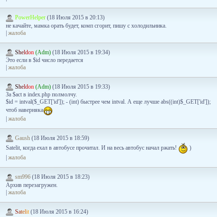
PowerHelper
(18 Июля 2015 в 20:13)
не качайте, мамка орать будет, комп сгорит, пишу с холодильника.
|
жалоба
S
h
e
l
d
o
n
(Adm)
(18 Июля 2015 в 19:34)
Это если в $id число передается
|
жалоба
S
h
e
l
d
o
n
(Adm)
(18 Июля 2015 в 19:33)
За $act в index.php полмолчу.
$id = intval($_GET['id']); - (int) быстрее чем intval. А еще лучше abs((int)$_GET['id']);
чтоб наверняка
|
жалоба
Gaush
(18 Июля 2015 в 18:59)
Satelit, когда ехал в автобусе прочитал. И на весь автобус начал ржать!
)
|
жалоба
sm996
(18 Июля 2015 в 18:23)
Архив перезагружен.
|
жалоба
S
a
t
e
l
i
t
(18 Июля 2015 в 16:24)