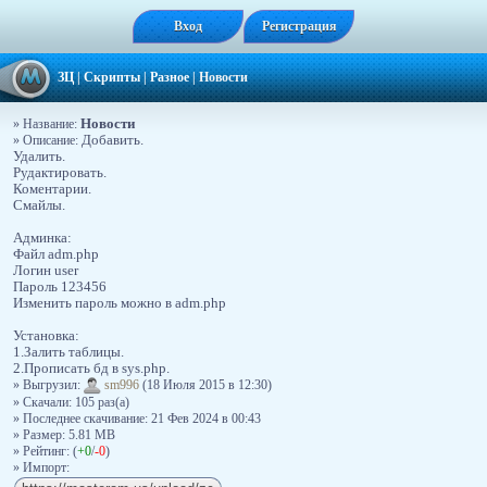
Вход
Регистрация
ЗЦ
|
Скрипты
|
Разное
|
Новости
Новости
» Название:
» Описание:
Добавить.
Удалить.
Рудактировать.
Коментарии.
Смайлы.
Админка:
Файл adm.php
Логин user
Пароль 123456
Изменить пароль можно в adm.php
Установка:
1.Залить таблицы.
2.Прописать бд в sys.php.
» Выгрузил:
sm996
(18 Июля 2015 в 12:30)
» Скачали: 105 раз(a)
» Последнее скачивание: 21 Фев 2024 в 00:43
» Размер: 5.81 MB
» Рейтинг: (
+0
/
-0
)
» Импорт: