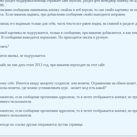
нке раздел поддержка/помощь отрывает сайт mydcms, раздел фтп менеджер ошибку по ад
98.
аписании сообщения нажимаешь кнопку смайлы в веб версии, то сам смайл картинку не п
тся. Если пишешь надпись, при добавлении сообщения смайл выводится исправно.
лаешь его видимым только для себя, часть текста все равно видна, на главной в разделе 
опкой картинка не подгружается, только в сообщении, при нажатии добавляется. в вап те
я. В сообщинии выводится нормально. Но приходится писать в ручную.
снять?
ится иконка. не подгружается.
айт, но там дата стоит 2013 год, при нажатии переходит на этот сайт.
мому себе. Имеется ввиду аккаунту создателя. или монеты. Ограничение на обмен монет 
ллы-монеты, где можно устанавливать курс. -может мод есть какой?
ователю, если сообщение прочитанно адресатом, то в почте отображается контакт, но пр
данного пользователя.
ователю, если сообщение прочитанно адресатом, то в почте отображается контакт, но пр
данного пользователя.
ереходе по ссылке друзья открывается пустая страница.