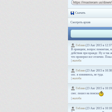
Скачать
Смотреть архив
Гоблин
(23 Авг 2015 в 12:37
В принципе, вопрос помнетам, и 
действия при вражде. Ну и так ж
что проверил все отлично. Пока
|
жалоба
Гоблин
(23 Авг 2015 в 10:38
опс. я извиняюсь, не туда.
|
жалоба
Гоблин
(23 Авг 2015 в 10:19
снес. пошел на поиски
|
жалоба
Гоблин
(23 Авг 2015 в 10:18