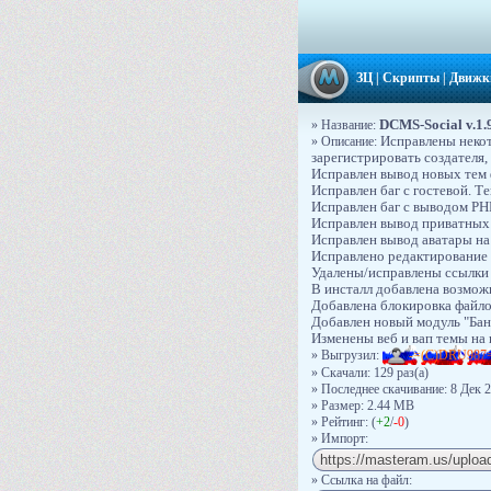
ЗЦ
|
Скрипты
|
Движк
DCMS-Social v.1.9
» Название:
» Описание:
Исправлены некот
зарегистрировать создателя,
Исправлен вывод новых тем
Исправлен баг с гостевой. Т
Исправлен баг с выводом PH
Исправлен вывод приватных 
Исправлен вывод аватары на
Исправлено редактирование 
Удалены/исправлены ссылки 
В инсталл добавлена возмож
Добавлена блокировка файло
Добавлен новый модуль "Банд
Изменены веб и вап темы на 
» Выгрузил:
-
=
(
C
)
D
R
U
9
8
7
» Скачали: 129 раз(a)
» Последнее скачивание: 8 Дек 2
» Размер: 2.44 MB
» Рейтинг: (
+2
/
-0
)
» Импорт:
» Ссылка на файл: