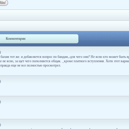
Комментарии
)
балам тот же. и добавляется вопрос по бандам,-для чего они? Не ясно кто может быть вр
е не ясно, за щет чего пополняется общак. _кроме платного вступления. Хотя этот вари
 правда еще не все полностью просмотрел.
)
)
)