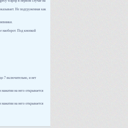
ресу wapftp в первом случае на
оказывает. Не подгруженная как
дневники.
ме наоборот. Под кнопкой
до 7 включительно, и нет
и нажатии на него открывается
и нажатии на него открывается