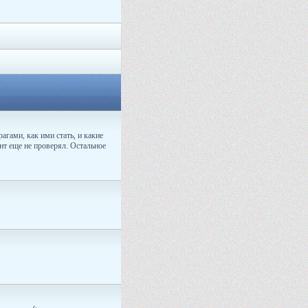
агами, как ими стать, и какие
ант еще не проверял. Остальное