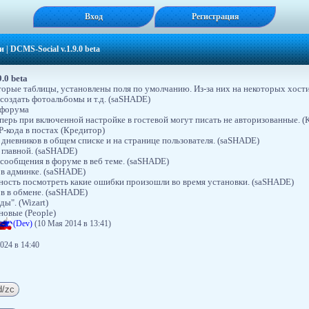
Вход
Регистрация
и
|
DCMS-Social v.1.9.0 beta
.0 beta
орые таблицы, установлены поля по умолчанию. Из-за них на некоторых хости
 создать фотоальбомы и т.д. (saSHADE)
 форума
еперь при включенной настройке в гостевой могут писать не авторизованные. (
P-кода в постах (Кредитор)
дневников в общем списке и на странице пользователя. (saSHADE)
 главной. (saSHADE)
сообщения в форуме в веб теме. (saSHADE)
в админке. (saSHADE)
ность посмотреть какие ошибки произошли во время установки. (saSHADE)
в в обмене. (saSHADE)
ы". (Wizart)
новые (People)
=
-
(Dev)
(10 Мая 2014 в 13:41)
024 в 14:40