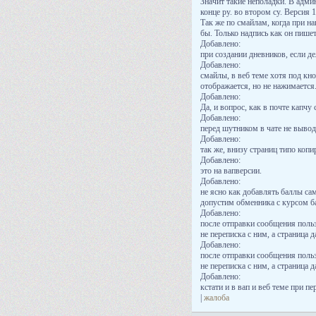
Значит такие неполадки. В адми
конце ру. во втором су. Версия 1
Так же по смайлам, когда при н
бы. Только надпись как он пише
Добавлено:
при создании дневников, если де
Добавлено:
смайлы, в веб теме хотя под кн
отображается, но не нажимаетс
Добавлено:
Да, и вопрос, как в почте капчу 
Добавлено:
перед шутником в чате не вывод
Добавлено:
так же, внизу страниц типо копир
Добавлено:
это на вапверсии.
Добавлено:
не ясно как добавлять баллы са
допустим обменника с курсом ба
Добавлено:
после отправки сообщения польз
не переписка с ним, а страница 
Добавлено:
после отправки сообщения польз
не переписка с ним, а страница 
Добавлено:
кстати и в вап и веб теме при п
|
жалоба