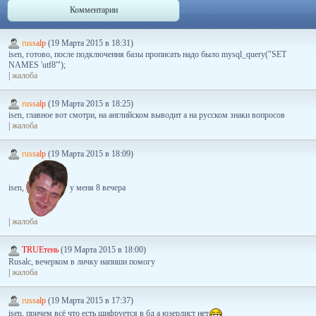
Комментарии
r
u
s
s
a
l
p
(19 Марта 2015 в 18:31)
isen, готово, после подключения базы прописать надо было mysql_query("SET
NAMES 'utf8'");
|
жалоба
r
u
s
s
a
l
p
(19 Марта 2015 в 18:25)
isen, главное вот смотри, на английском выводит а на русском знаки вопросов
|
жалоба
r
u
s
s
a
l
p
(19 Марта 2015 в 18:09)
isen,
у меня 8 вечера
|
жалоба
TRUEтень
(19 Марта 2015 в 18:00)
Rusalc, вечерком в личку напиши помогу
|
жалоба
r
u
s
s
a
l
p
(19 Марта 2015 в 17:37)
isen, причем всё что есть шифруется в бд а юзерлист нет