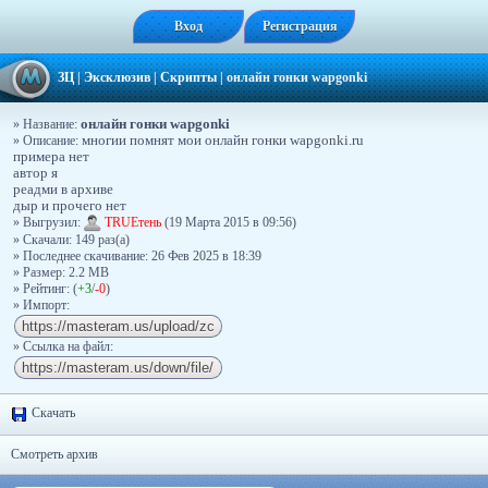
Вход
Регистрация
ЗЦ
|
Эксклюзив
|
Скрипты
|
онлайн гонки wapgonki
онлайн гонки wapgonki
» Название:
» Описание:
многии помнят мои онлайн гонки wapgonki.ru
примера нет
автор я
реадми в архиве
дыр и прочего нет
» Выгрузил:
TRUEтень
(19 Марта 2015 в 09:56)
» Скачали: 149 раз(a)
» Последнее скачивание: 26 Фев 2025 в 18:39
» Размер: 2.2 MB
» Рейтинг: (
+3
/
-0
)
» Импорт:
» Ссылка на файл:
Скачать
Смотреть архив