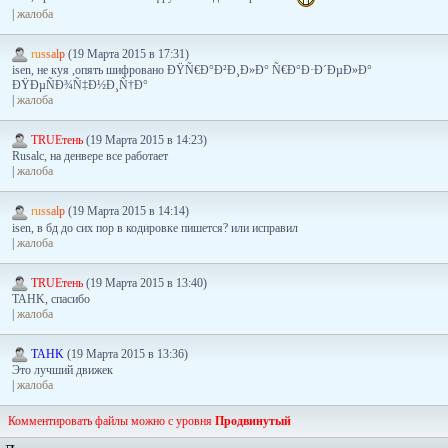
|
жалоба
r
u
s
s
a
l
p
(19 Марта 2015 в 17:31)
isen, не куя ,опять шифровано ÐŸÑ€Ð°Ð²Ð¸Ð»Ð° Ñ€Ð°Ð·Ð´ÐµÐ»Ð°
ÐŸÐµÑÐ¾Ñ‡Ð½Ð¸Ñ†Ð°
|
жалоба
TRUEтень
(19 Марта 2015 в 14:23)
Rusalc, на денвере все работает
|
жалоба
r
u
s
s
a
l
p
(19 Марта 2015 в 14:14)
isen, в бд до сих пор в кодировке пишется? или исправил
|
жалоба
TRUEтень
(19 Марта 2015 в 13:40)
TAHK, спасибо
|
жалоба
TAHK
(19 Марта 2015 в 13:36)
Это лучший движек
|
жалоба
Комментировать файлы можно с уровня
Продвинутый