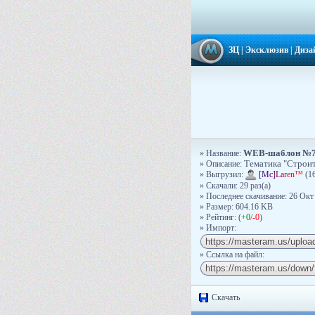
ЗЦ
|
Эксклюзив
|
Диза
WEB-шаблон №
» Название:
» Описание:
Тематика "Строит
» Выгрузил:
[
M
c
]
L
a
r
e
n
™
(16
» Скачали: 29 раз(a)
» Последнее скачивание: 26 Окт
» Размер: 604.16 KB
» Рейтинг: (
+0
/
-0
)
» Импорт:
» Ссылка на файл:
Скачать