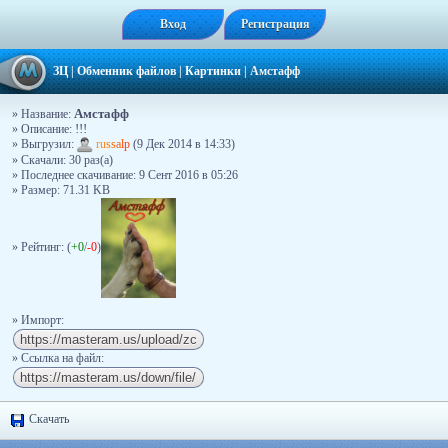
Вход
Регистрация
ЗЦ
|
Обменник файлов
|
Картинки
|
Амстафф
Амстафф
» Название:
» Описание:
!!!
» Выгрузил:
r
u
s
s
a
l
p
(9 Дек 2014 в 14:33)
» Скачали: 30 раз(a)
» Последнее скачивание: 9 Сент 2016 в 05:26
» Размер: 71.31 KB
» Рейтинг: (
+0
/
-0
)
» Импорт:
» Ссылка на файл:
Скачать