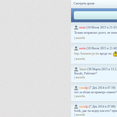
Смотреть архив
socio
(18 Июля 2015 в 21:43
Только исправлял долго, не пом
|
жалоба
socio
(18 Июля 2015 в 21:40
http://lomaster.pe.hu
вроде он.
|
жалоба
Зинат
(30 Марта 2015 в 13:1
Rusalc, Работает?
|
жалоба
r
u
s
s
a
l
p
(7 Дек 2014 в 07:19)
что за еблан на примере спамит
|
жалоба
r
u
s
s
a
l
p
(7 Дек 2014 в 07:09)
foxik, дак ты кодер или кто? п
|
жалоба