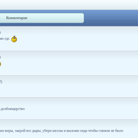
Комментарии
)
ню где.
)
2)
? долбоящерство
рими меры, закрой все дыры, убери шеллы и выложи сюда чтобы говном не было