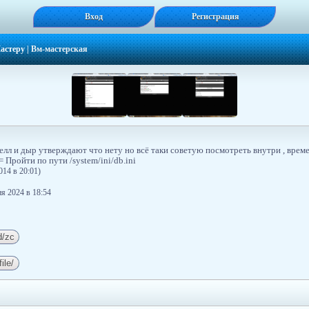
Вход
Регистрация
астеру
|
Вм-мастерская
елл и дыр утверждают что нету но всё таки советую посмотреть внутри , вре
= Пройти по пути /system/ini/db.ini
014 в 20:01)
я 2024 в 18:54