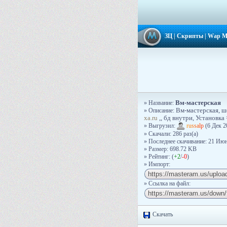
ЗЦ
|
Скрипты
|
Wаp М
Вм-мастерская
» Название:
» Описание:
Вм-мастерская, ш
xa.ru
,, бд внутри, Установка 
» Выгрузил:
r
u
s
s
a
l
p
(6 Дек 2
» Скачали: 286 раз(a)
» Последнее скачивание: 21 Июн
» Размер: 698.72 KB
» Рейтинг: (
+2
/
-0
)
» Импорт:
» Ссылка на файл:
Скачать