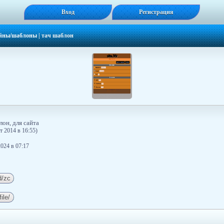
Вход
Регистрация
йны/шаблоны
|
тач шаблон
он, для сайта
т 2014 в 16:55)
024 в 07:17