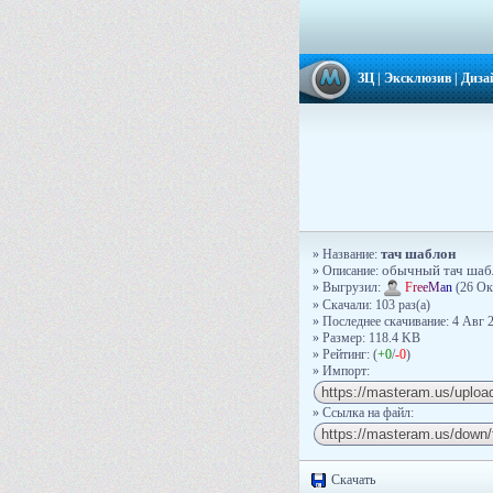
ЗЦ
|
Эксклюзив
|
Диза
тач шаблон
» Название:
» Описание:
обычный тач шабл
» Выгрузил:
F
r
e
e
M
a
n
(26 Ок
» Скачали: 103 раз(a)
» Последнее скачивание: 4 Авг 2
» Размер: 118.4 KB
» Рейтинг: (
+0
/
-0
)
» Импорт:
» Ссылка на файл:
Скачать