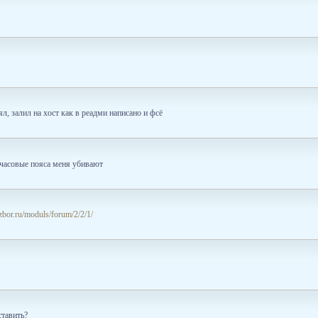
ял, залил на хост как в реадми написано и фсё
а часовые пояса меня убивают
zbor.ru/moduls/forum/2/2/1/
ставить?