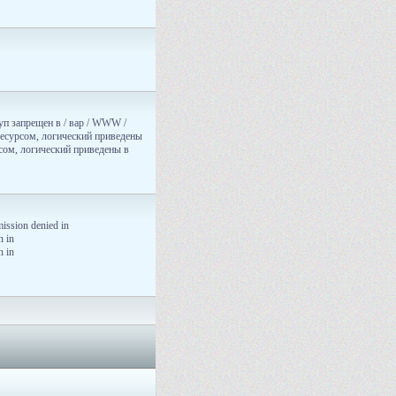
туп запрещен в / вар / WWW /
 ресурсом, логический приведены
рсом, логический приведены в
ission denied in
n in
n in