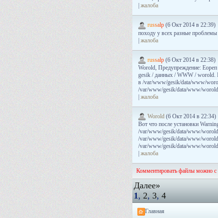
|
жалоба
r
u
s
s
a
l
p
(6 Окт 2014 в 22:39)
походу у всех разные проблемы 
|
жалоба
r
u
s
s
a
l
p
(6 Окт 2014 в 22:38)
Worold, Предупреждение: Еореп (
gesik / данных / WWW / worold.
в /var/www/gesik/data/www/worol
/var/www/gesik/data/www/worold.
|
жалоба
Worold
(6 Окт 2014 в 22:34)
Вот что после установки Warning:
/var/www/gesik/data/www/worold.ru
/var/www/gesik/data/www/worold.ru
/var/www/gesik/data/www/worold.r
|
жалоба
Комментировать файлы можно с
Далее»
1
,
2
,
3
,
4
Главная