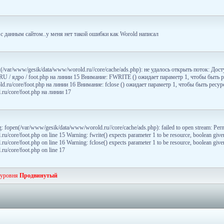
с данным сайтом..у меня нет такой ошибки как Worold написал
/var/www/gesik/data/www/worold.ru//core/cache/ads.php): не удалось открыть поток: Дос
 RU / ядро / foot.php на линии 15 Внимание: FWRITE () ожидает параметр 1, чтобы быть
d.ru/core/foot.php на линии 16 Внимание: fclose () ожидает параметр 1, чтобы быть ресу
ru/core/foot.php на линии 17
 fopen(/var/www/gesik/data/www/worold.ru//core/cache/ads.php): failed to open stream: Perm
/core/foot.php on line 15 Warning: fwrite() expects parameter 1 to be resource, boolean give
/core/foot.php on line 16 Warning: fclose() expects parameter 1 to be resource, boolean give
u/core/foot.php on line 17
 уровня
Продвинутый