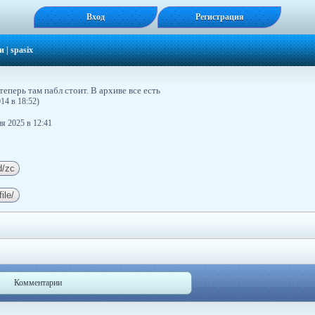
Вход
Регистрация
и
|
spasix
теперь там пабл стоит. В архиве все есть
14 в 18:52)
я 2025 в 12:41
Комментарии