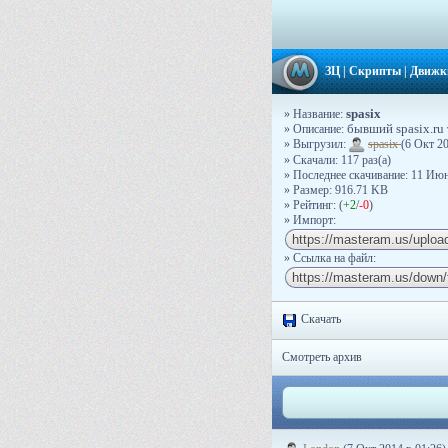
ЗЦ
|
Скрипты
|
Движк
spasix
» Название:
» Описание:
бывший spasix.ru 
» Выгрузил:
spasix
(6 Окт 20
» Скачали: 117 раз(a)
» Последнее скачивание: 11 Июн
» Размер: 916.71 KB
» Рейтинг: (
+2
/
-0
)
» Импорт:
» Ссылка на файл:
Скачать
Смотреть архив