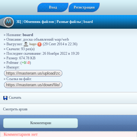
Вход
Регистрация
ЗЦ
|
Обменник файлов
|
Разные файлы
|
board
board
» Название:
» Описание:
доска обьявлений wap/web
» Выгрузил:
bage
(29 Сент 2014 в 22:36)
» Скачали: 93 раз(a)
» Последнее скачивание: 26 Ноября 2022 в 19:20
» Размер: 674.78 KB
» Рейтинг: (
+0
/
-0
)
» Импорт:
» Ссылка на файл:
Скачать
Смотреть архив
Комментарии
Комментариев нет