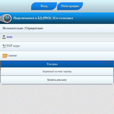
Вход
Регистрация
Подключаемся к БД (PDO)
| Кто голосовал
Положительно
|
Отрицательно
teras
PHP коды
Главная
Онлайн: 1
Реклама
Надёжный хостинг партнер
Купить рекламу