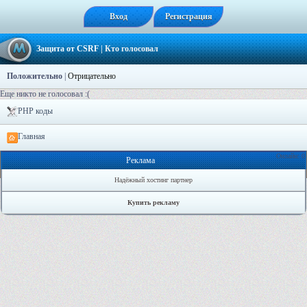
Вход
Регистрация
Защита от CSRF
| Кто голосовал
Положительно
|
Отрицательно
Еще никто не голосовал :(
PHP коды
Главная
Онлайн: 0
Реклама
Надёжный хостинг партнер
Купить рекламу