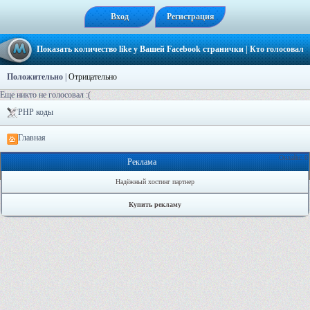
Вход
Регистрация
Показать количество like у Вашей Facebook странички
| Кто голосовал
Положительно
|
Отрицательно
Еще никто не голосовал :(
PHP коды
Главная
Онлайн: 0
Реклама
Надёжный хостинг партнер
Купить рекламу