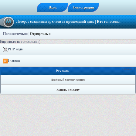
Вход
Регистрация
Логер, с созданием архивов за прошедший день
| Кто голосовал
Положительно
|
Отрицательно
Еще никто не голосовал :(
PHP коды
Главная
Онлайн: 1
Реклама
Надёжный хостинг партнер
Купить рекламу