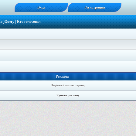
Вход
Регистрация
а jQuery
| Кто голосовал
Реклама
Надёжный хостинг партнер
Купить рекламу