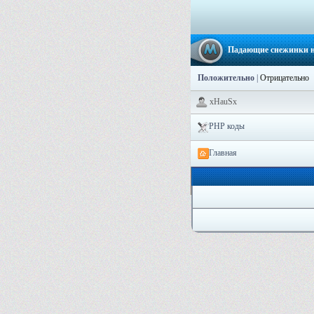
Падающие снежинки н
Положительно
|
Отрицательно
xHauSx
PHP коды
Главная