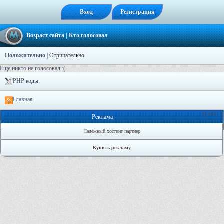
Вход
Регистрация
Возраст сайта
| Кто голосовал
Положительно
|
Отрицательно
Еще никто не голосовал :(
PHP коды
Главная
Онлайн: 2
Реклама
Надёжный хостинг партнер
Купить рекламу