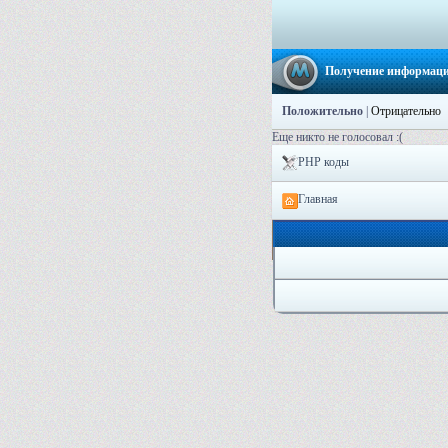
Получение информаци
Положительно
|
Отрицательно
Еще никто не голосовал :(
PHP коды
Главная