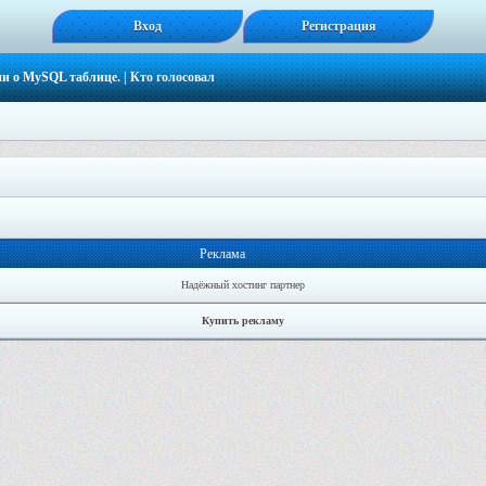
Вход
Регистрация
и о MySQL таблице.
| Кто голосовал
Реклама
Надёжный хостинг партнер
Купить рекламу