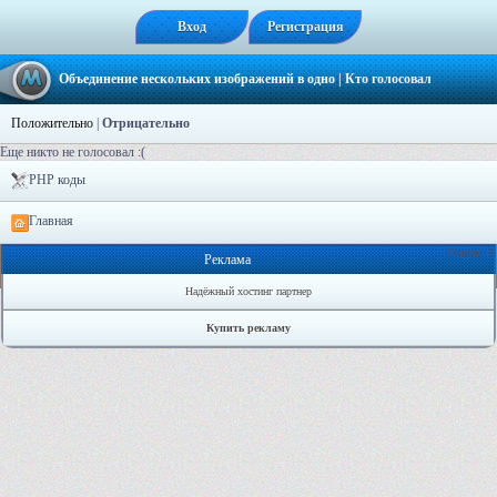
Вход
Регистрация
Объединение нескольких изображений в одно
| Кто голосовал
Положительно
|
Отрицательно
Еще никто не голосовал :(
PHP коды
Главная
Онлайн: 1
Реклама
Надёжный хостинг партнер
Купить рекламу