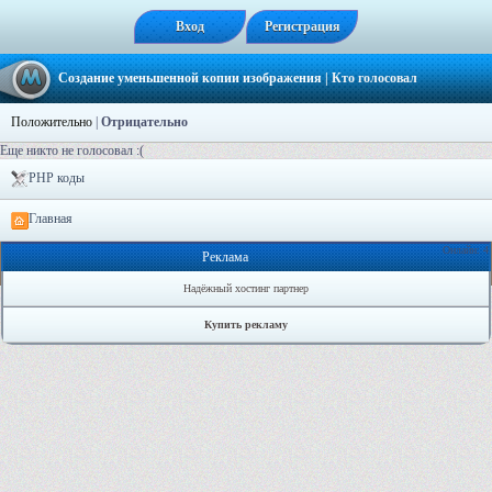
Вход
Регистрация
Создание уменьшенной копии изображения
| Кто голосовал
Положительно
|
Отрицательно
Еще никто не голосовал :(
PHP коды
Главная
Онлайн: 4
Реклама
Надёжный хостинг партнер
Купить рекламу