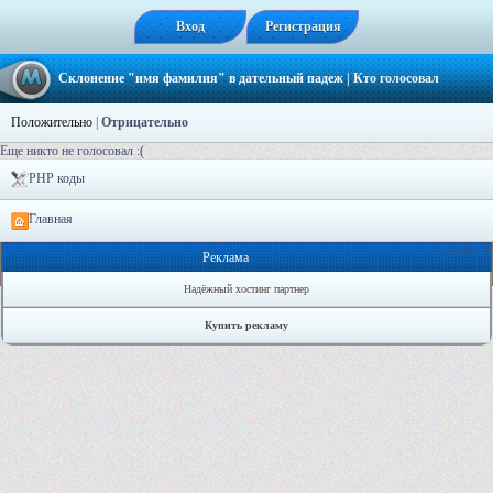
Вход
Регистрация
Склонение "имя фамилия" в дательный падеж
| Кто голосовал
Положительно
|
Отрицательно
Еще никто не голосовал :(
PHP коды
Главная
Онлайн: 1
Реклама
Надёжный хостинг партнер
Купить рекламу