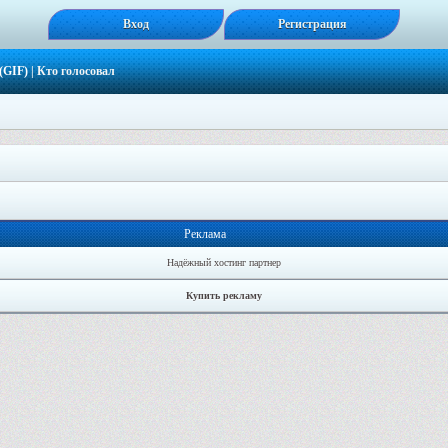
Вход
Регистрация
(GIF)
| Кто голосовал
Реклама
Надёжный хостинг партнер
Купить рекламу