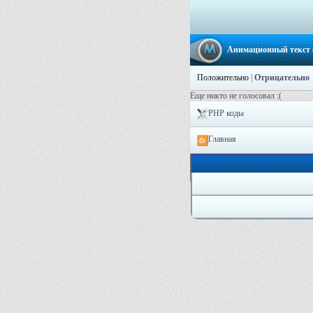
Анимационный текст 
Положительно
|
Отрицательно
Еще никто не голосовал :(
PHP коды
Главная