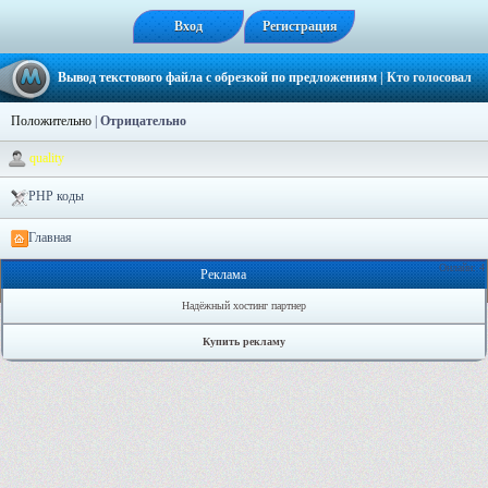
Вход
Регистрация
Вывод текстового файла с обрезкой по предложениям
| Кто голосовал
Положительно
|
Отрицательно
quality
PHP коды
Главная
Онлайн: 4
Реклама
Надёжный хостинг партнер
Купить рекламу