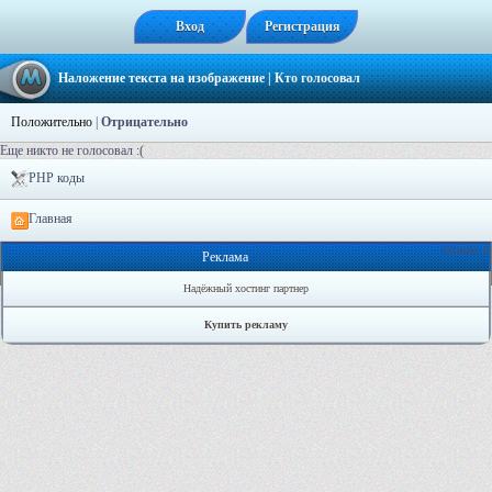
Вход
Регистрация
Наложение текста на изображение
| Кто голосовал
Положительно
|
Отрицательно
Еще никто не голосовал :(
PHP коды
Главная
Онлайн: 0
Реклама
Надёжный хостинг партнер
Купить рекламу