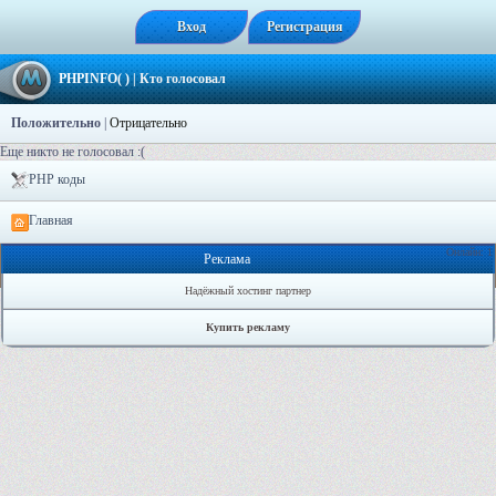
Вход
Регистрация
PHPINFO( )
| Кто голосовал
Положительно
|
Отрицательно
Еще никто не голосовал :(
PHP коды
Главная
Онлайн: 1
Реклама
Надёжный хостинг партнер
Купить рекламу