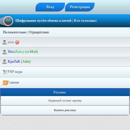
Вход
Регистрация
Шифрование путём обмена ключей
| Кто голосовал
Положительно
|
Отрицательно
ecos
M
a
z
a
X
a
k
e
p
(ст.Mod)
KpuTuK
(Adm)
PHP коды
Главная
Онлайн: 1
Реклама
Надёжный хостинг партнер
Купить рекламу