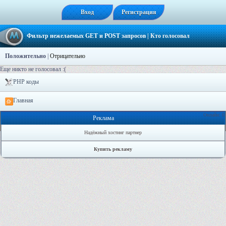
Вход
Регистрация
Фильтр нежелаемых GET и POST запросов
| Кто голосовал
Положительно
|
Отрицательно
Еще никто не голосовал :(
PHP коды
Главная
Онлайн: 0
Реклама
Надёжный хостинг партнер
Купить рекламу