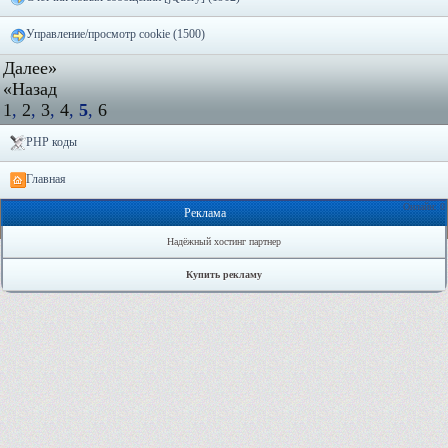
Управление/просмотр cookie (1500)
Далее»
«Назад
1
,
2
,
3
,
4
,
5
,
6
PHP коды
Главная
Онлайн: 0
Реклама
Надёжный хостинг партнер
Купить рекламу