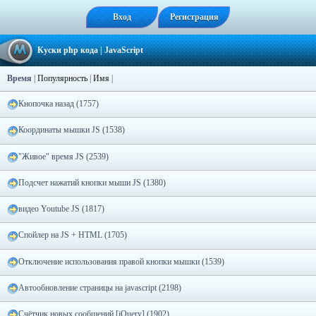
Вход
Регистрация
Куски php кода
| JavaScript
Время
|
Популярность
|
Имя
|
Кнопочка назад (1757)
Координаты мышки JS (1538)
"Живое" время JS (2539)
Подсчет нажатий кнопки мыши JS (1380)
видео Youtube JS (1817)
Спойлер на JS + HTML (1705)
Отключение использования правой кнопки мышки (1539)
Автообновление страницы на javascript (2198)
Счётчик новых сообщений [jQuery] (1902)