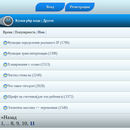
Вход
Регистрация
Куски php кода
| Другое
Время
|
Популярность
|
Имя
|
Функция определения реального IP (1796)
Функция транслитеризации (1398)
Хэширование с солью (1513)
Чистка стены вк (2249)
Что такое viewport (2028)
Шрифт на счетчики(для топ рейтинга) (3372)
Элементы массива => переменная (1548)
«Назад
1
, ..
8
,
9
,
10
,
11