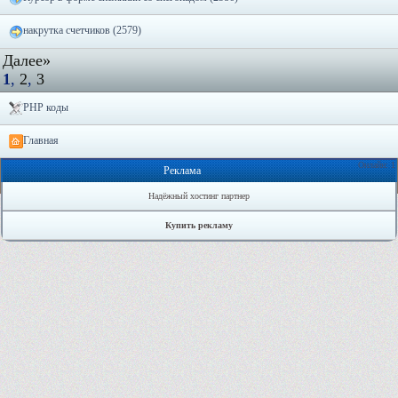
накрутка счетчиков (2579)
Далее»
1
,
2
,
3
PHP коды
Главная
Онлайн: 1
Реклама
Надёжный хостинг партнер
Купить рекламу