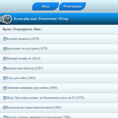
Вход
Регистрация
Куски php кода
| Развлечение / Юмор
Время
|
Популярность
|
Имя
|
Бедный дисковод (2678)
Бриллиант за курсором (2479)
Вечный онлайн vk (3013)
вешаем ваш браузер (2207)
Елка для сайта (3062)
Забавная анимация скроллинга (2466)
Игра `Крестики нолики` на бесконечном поле на JS (3370)
Калькулятор совместимости имен (2382)
Курсор в форме снежинки со снегопадом (2586)