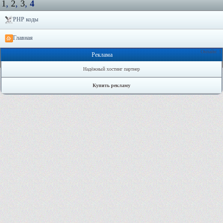
1
,
2
,
3
,
4
PHP коды
Главная
Онлайн: 1
Реклама
Надёжный хостинг партнер
Купить рекламу