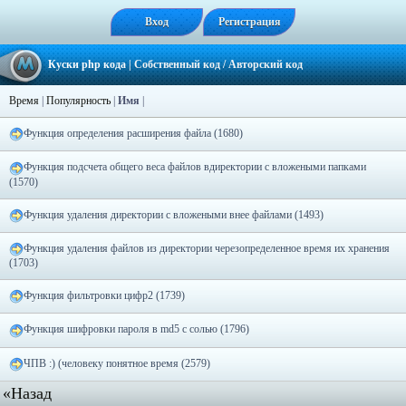
Вход
Регистрация
Куски php кода
| Собственный код / Авторский код
Время
|
Популярность
|
Имя
|
Функция определения расширения файла (1680)
Функция подсчета общего веса файлов вдиректории с вложеными папками
(1570)
Функция удаления директории с вложеными внее файлами (1493)
Функция удаления файлов из директории черезопределенное время их хранения
(1703)
Функция фильтровки цифр2 (1739)
Функция шифровки пароля в md5 с солью (1796)
ЧПВ :) (человеку понятное время (2579)
«Назад