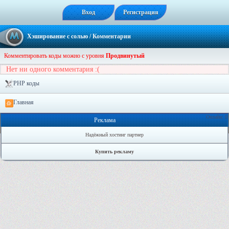
Вход
Регистрация
Хэширование с солью
/ Комментарии
Комментировать коды можно с уровня
Продвинутый
Нет ни одного комментария :(
PHP коды
Главная
Онлайн: 0
Реклама
Надёжный хостинг партнер
Купить рекламу