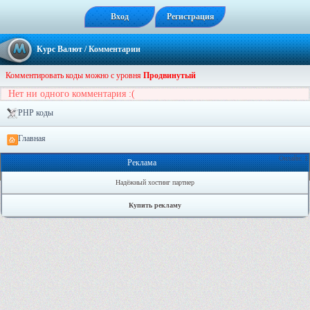
Вход
Регистрация
Курс Валют
/ Комментарии
Комментировать коды можно с уровня
Продвинутый
Нет ни одного комментария :(
PHP коды
Главная
Онлайн: 1
Реклама
Надёжный хостинг партнер
Купить рекламу