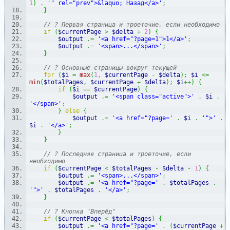
1
)
.
'" rel="prev">&laquo; Назад</a>'
;
}
// ? Первая страница и троеточие, если необходимо
if
(
$currentPage
>
$delta
+
2
)
{
$output
.=
'<a href="?page=1">1</a>'
;
$output
.=
'<span>...</span>'
;
}
// ? Основные страницы вокруг текущей
for
(
$i
=
max
(
1
,
$currentPage
-
$delta
)
;
$i
<=
min
(
$totalPages
,
$currentPage
+
$delta
)
;
$i
++
)
{
if
(
$i
==
$currentPage
)
{
$output
.=
'<span class="active">'
.
$i
.
'</span>'
;
}
else
{
$output
.=
'<a href="?page='
.
$i
.
'">'
.
$i
.
'</a>'
;
}
}
// ? Последняя страница и троеточие, если 
необходимо
if
(
$currentPage
<
$totalPages
-
$delta
-
1
)
{
$output
.=
'<span>...</span>'
;
$output
.=
'<a href="?page='
.
$totalPages
.
'">'
.
$totalPages
.
'</a>'
;
}
// ? Кнопка "Вперёд"
if
(
$currentPage
<
$totalPages
)
{
$output
.=
'<a href="?page='
.
(
$currentPage
+