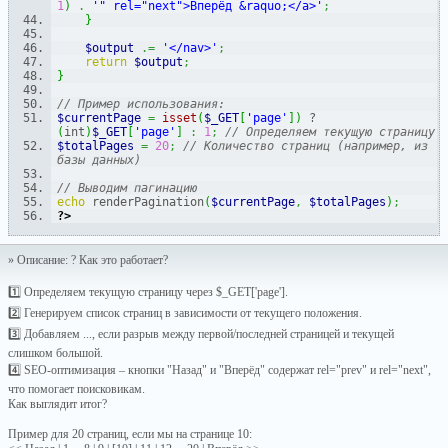
1
)
.
'" rel="next">Вперёд &raquo;</a>'
;
}
$output
.=
'</nav>'
;
return
$output
;
}
// Пример использования:
$currentPage
=
isset
(
$_GET
[
'page'
]
)
 ? 
(
int
)
$_GET
[
'page'
]
:
1
;
// Определяем текущую страницу
$totalPages
=
20
;
// Количество страниц (например, из 
базы данных)
// Выводим пагинацию
echo
 renderPagination
(
$currentPage
,
$totalPages
)
;
?>
» Описание: ? Как это работает?
1️⃣ Определяем текущую страницу через $_GET['page'].
2️⃣ Генерируем список страниц в зависимости от текущего положения.
3️⃣ Добавляем ..., если разрыв между первой/последней страницей и текущей
слишком большой.
4️⃣ SEO-оптимизация – кнопки "Назад" и "Вперёд" содержат rel="prev" и rel="next",
что помогает поисковикам.
Как выглядит итог?
Пример для 20 страниц, если мы на странице 10: