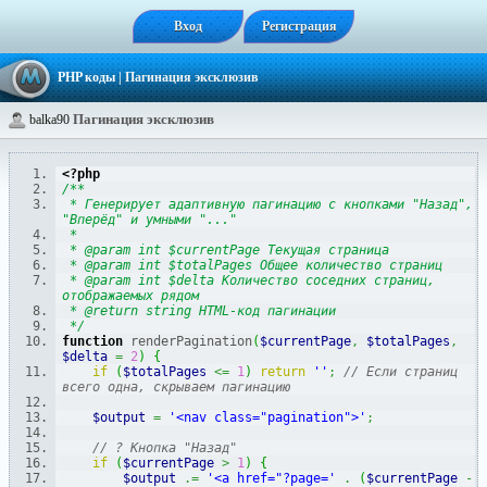
Вход
Регистрация
PHP коды
| Пагинация эксклюзив
Пагинация эксклюзив
balka90
<?php
/**
 * Генерирует адаптивную пагинацию с кнопками "Назад", 
"Вперёд" и умными "..."
 *
 * @param int $currentPage Текущая страница
 * @param int $totalPages Общее количество страниц
 * @param int $delta Количество соседних страниц, 
отображаемых рядом
 * @return string HTML-код пагинации
 */
function
 renderPagination
(
$currentPage
,
$totalPages
,
$delta
=
2
)
{
if
(
$totalPages
<=
1
)
return
''
;
// Если страниц 
всего одна, скрываем пагинацию
$output
=
'<nav class="pagination">'
;
// ? Кнопка "Назад"
if
(
$currentPage
>
1
)
{
$output
.=
'<a href="?page='
.
(
$currentPage
-