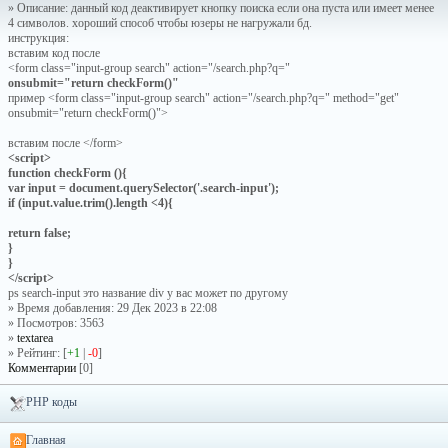
» Описание: данный код деактивирует кнопку поиска если она пуста или имеет менее
4 символов. хороший способ чтобы юзеры не нагружали бд.
инструкция:
вставим код после
<form class="input-group search" action="/search.php?q="
onsubmit="return checkForm()"
пример <form class="input-group search" action="/search.php?q=" method="get"
onsubmit="return checkForm()">
вставим после </form>
<script>
function checkForm (){
var input = document.querySelector('.search-input');
if (input.value.trim().length <4){
return false;
}
}
</script>
ps search-input это название div у вас может по другому
» Время добавления: 29 Дек 2023 в 22:08
» Посмотров: 3563
»
textarea
» Рейтинг: [
+1
|
-0
]
Комментарии
[0]
PHP коды
Главная