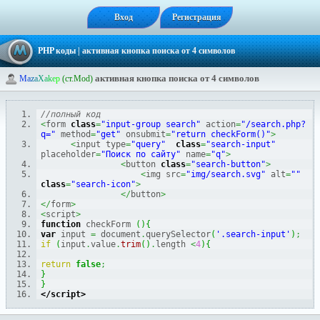
Вход
Регистрация
PHP коды
| активная кнопка поиска от 4 символов
активная кнопка поиска от 4 символов
M
a
z
a
X
a
k
e
p
(ст.Mod)
//полный код
<
form 
class
=
"input-group search"
 action
=
"/search.php?
q="
 method
=
"get"
 onsubmit
=
"return checkForm()"
>
<
input type
=
"query"
class
=
"search-input"
placeholder
=
"Поиск по сайту"
 name
=
"q"
>
<
button 
class
=
"search-button"
>
<
img src
=
"img/search.svg"
 alt
=
""
class
=
"search-icon"
>
</
button
>
</
form
>
<
script
>
function
 checkForm 
(
)
{
var
 input 
=
 document
.
querySelector
(
'.search-input'
)
;
if
(
input
.
value
.
trim
(
)
.
length 
<
4
)
{
return
false
;
}
}
</script>