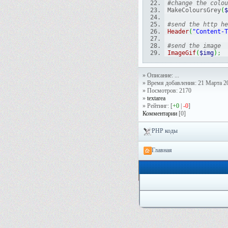
#change the colou
MakeColoursGrey
(
$
#send the http he
Header
(
"Content-T
#send the image
ImageGif
(
$img
)
;
» Описание: ...
» Время добавления: 21 Марта 20
» Посмотров: 2170
»
textarea
» Рейтинг: [
+0
|
-0
]
Комментарии
[0]
PHP коды
Главная