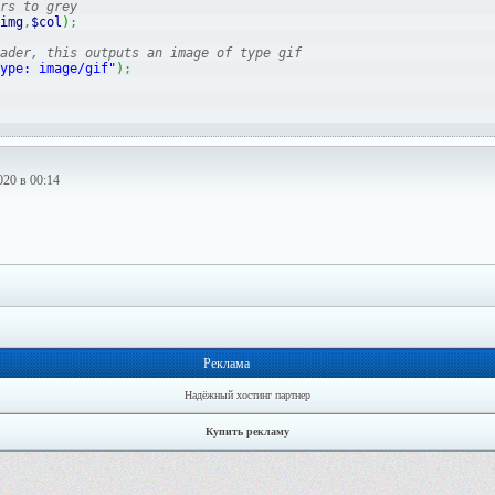
rs to grey
img
,
$col
)
;
ader, this outputs an image of type gif
ype: image/gif"
)
;
20 в 00:14
Реклама
Надёжный хостинг партнер
Купить рекламу