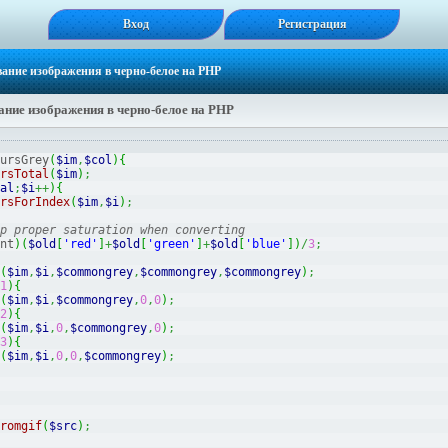
Вход
Регистрация
вание изображения в черно-белое на PHP
ние изображения в черно-белое на PHP
ursGrey
(
$im
,
$col
)
{
rsTotal
(
$im
)
;
al
;
$i
++
)
{
rsForIndex
(
$im
,
$i
)
;
p proper saturation when converting
nt
)
(
$old
[
'red'
]
+
$old
[
'green'
]
+
$old
[
'blue'
]
)
/
3
;
(
$im
,
$i
,
$commongrey
,
$commongrey
,
$commongrey
)
;
1
)
{
(
$im
,
$i
,
$commongrey
,
0
,
0
)
;
2
)
{
(
$im
,
$i
,
0
,
$commongrey
,
0
)
;
3
)
{
(
$im
,
$i
,
0
,
0
,
$commongrey
)
;
romgif
(
$src
)
;