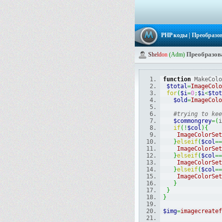
PHP коды
| Преобразо
Преобразова
S
h
e
l
d
o
n
(Adm)
function
 MakeColo
$total
=
ImageColo
for
(
$i
=
0
;
$i
<
$tot
$old
=
ImageColo
#trying to kee
$commongrey
=
(
i
if
(
!
$col
)
{
ImageColorSet
}
elseif
(
$col
==
ImageColorSet
}
elseif
(
$col
==
ImageColorSet
}
elseif
(
$col
==
ImageColorSet
}
}
}
$img
=
imagecreatef