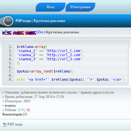
Вход
Регистрация
PHP коды
| Крутилка рекламы
Крутилка рекламы
-
=
(
C
)
D
R
U
9
8
7
=
-
(Dev)
$reklama
=
array
(
'ссылка_1'
=>
'http://url_l.com'
,
'ссылка_2'
=>
'http://url_2.com'
,
'ссылка_3'
=>
'http://url_3.com'
)
;
$pokaz
=
array_rand
(
$reklama
)
;
echo
'<a href="'
.
$reklama
[
$pokaz
]
.
'">'
.
$pokaz
.
'</a>'
;
» Описание: добавляем нужное количество ссылок + правим адреса и вуоля
» Время добавления: 27 Апр 2014 в 15:56
» Посмотров: 2003
»
textarea
» Рейтинг: [
+3
|
-0
]
Комментарии
[0]
PHP коды