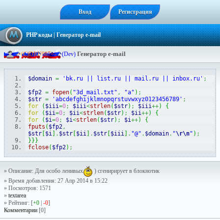
Вход
Регистрация
PHP коды
| Генератор e-mail
Генератор e-mail
-
=
(
C
)
D
R
U
9
8
7
=
-
(Dev)
$domain
=
'bk.ru || list.ru || mail.ru || inbox.ru'
;
$fp2
=
fopen
(
"3d_mail.txt"
,
"a"
)
;
$str
=
'abcdefghijklmnopqrstuvwxyz0123456789'
;
for
(
$iii
=
0
;
$iii
<
strlen
(
$str
)
;
$iii
++
)
{
for
(
$ii
=
0
;
$ii
<
strlen
(
$str
)
;
$ii
++
)
{
for
(
$i
=
0
;
$i
<
strlen
(
$str
)
;
$i
++
)
{
fputs
(
$fp2
,
$str
[
$i
]
.
$str
[
$ii
]
.
$str
[
$iii
]
.
"@"
.
$domain
.
"
\r
\n
"
)
;
}
}
}
fclose
(
$fp2
)
;
» Описание: Для особо ленивых
) сгенирирует в блокнотик
» Время добавления: 27 Апр 2014 в 15:22
» Посмотров: 1571
»
textarea
» Рейтинг: [
+0
|
-0
]
Комментарии
[0]