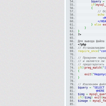
$query
=
if
(
mysql_
{
// Ос
echo
  
         
}
else
ex
}
}
?>
Для вывода файла 
<?php
// Устанавливаем 
require_once
(
"con
// Провряем перед
// и является ли 
// предотвратить 
if
(
!
preg_match
(
"|
{
exit
(
"Недопус
}
// Извлекаем файл
$query
=
"SELECT 
         
$img
=
mysql_quer
if
(
!
$img
)
exit
(
my
$image
=
mysql_fe