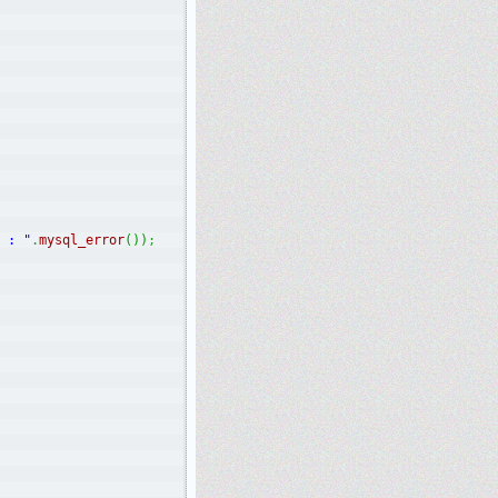
 : "
.
mysql_error
(
)
)
;