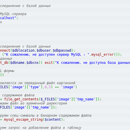
соединение с базой данных
MySQL-сервера
calhost"
;
х
соединение с базой данных
nnect
(
$dblocation
,
$dbuser
,
$dbpasswd
)
;
(
"К сожалению, не доступен сервер MySQL : "
.
mysql_error
(
)
)
;
данных
t_db
(
$dbname
,
$dbcnx
)
)
exit
(
"К сожалению, не доступна база данных
L-формы
)
)
является ли переданный файл картинкой
ILES
[
'image'
]
[
'type'
]
,
0
,
5
)
==
'image'
)
 содержимое файла
=
file_get_contents
(
$_FILES
[
'image'
]
[
'tmp_name'
]
)
;
жаем файл во временной директории
FILES
[
'image'
]
[
'tmp_name'
]
)
;
руем спец-символы в бинарном содержимом файла
=
mysql_escape_string
(
$content
)
;
уем запрос на добавление файла в таблицу