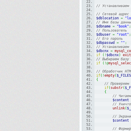
// Устанавливаем 
// Сетевой адрес 
$dblocation
=
"lo
// Имя базы данны
$dbname
=
"book"
;
// Пользователь
$dbuser
=
"root"
;
// Его пароль
$dbpasswd
=
""
;
// Устанавливаем 
$dbcnx
=
mysql_co
if
(
!
$dbcnx
)
exit
// Выбираем базу 
if
(
!@
mysql_selec
// Обработчик HTM
if
(
!
empty
(
$_FILES
{
// Проверяем 
if
(
substr
(
$_F
{
// Читаем
$content
// Уничто
unlink
(
$_
// Экрани
$content
// Формир