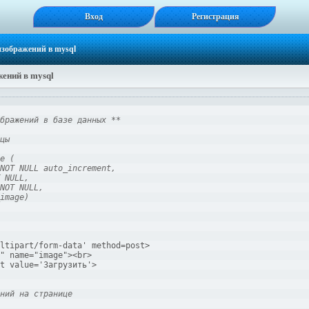
Вход
Регистрация
изображений в mysql
ений в mysql
бражений в базе данных **
цы
e (
NOT NULL auto_increment,
 NULL,
NOT NULL,
image)
ltipart/form-data' method=post>
" name="image"><br>
t value='Загрузить'>
ний на странице