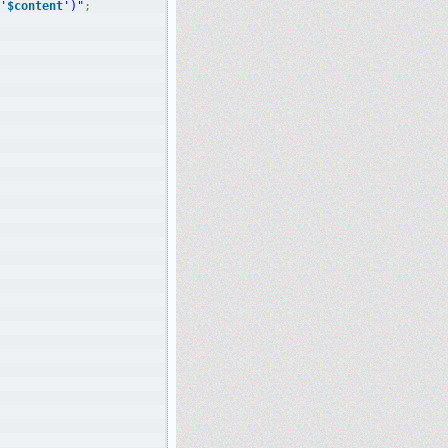
'
$content
')"
;