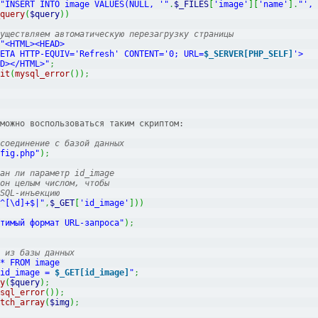
"INSERT INTO image VALUES(NULL, '"
.
$_FILES
[
'image'
]
[
'name'
]
.
"', 
query
(
$query
)
)
уществляем автоматическую перезагрузку страницы
"<HTML><HEAD>
             <META HTTP-EQUIV='Refresh' CONTENT='0; URL=
$_SERVER[PHP_SELF]
'>
   </HEAD></HTML>"
;
it
(
mysql_error
(
)
)
;
можно воспользоваться таким скриптом:
соединение с базой данных
fig.php"
)
;
ан ли параметр id_image
он целым числом, чтобы
SQL-инъекцию
^[\d]+$|"
,
$_GET
[
'id_image'
]
)
)
тимый формат URL-запроса"
)
;
 из базы данных
* FROM image
  WHERE id_image = 
$_GET[id_image]
"
;
y
(
$query
)
;
sql_error
(
)
)
;
tch_array
(
$img
)
;