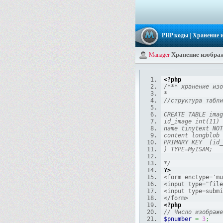
PHP коды
| Хранение 
Хранение изображ
Manager
<?php
/*** хранение изо
*
//структура табли
CREATE TABLE imag
id_image int(11) 
name tinytext NOT
content longblob 
PRIMARY KEY  (id_
) TYPE=MyISAM;
*/
?>
<form enctype='mu
<input type="file
<input type=submi
</form>
<?php
// Число изображе
$pnumber
=
3
;