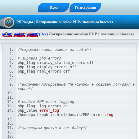
Вход
Регистрация
PHP коды
| Логирование ошибок PHP с помощью htaccess
Логирование ошибок PHP с помощью htaccess
-
=
(
C
)
D
R
U
9
8
7
=
-
(Dev)
/*скрываем вывод ошибок на сайте*/
# supress php errors
php_flag display_startup_errors off
php_flag display_errors off
php_flag html_errors off
/*включаем логирование PHP-ошибок + создаем лог-файл в 
корне*/
# enable PHP error logging
php_flag  log_errors on
php_value 
error_log
/
home
/
path
/
public_html
/
domain
/
PHP_errors
.
log
/*запрещаем доступ к лог-файлу*/