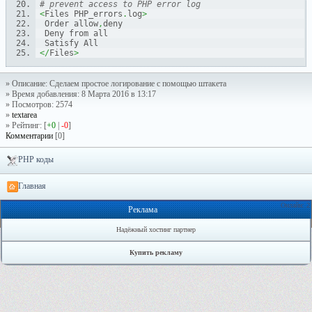
# prevent access to PHP error log
<
Files PHP_errors
.
log
>
 Order allow
,
deny
 Deny from all
 Satisfy All
</
Files
>
» Описание: Сделаем простое логирование с помощью штакета
» Время добавления: 8 Марта 2016 в 13:17
» Посмотров: 2574
»
textarea
» Рейтинг: [
+0
|
-0
]
Комментарии
[0]
PHP коды
Главная
Онлайн: 2
Реклама
Надёжный хостинг партнер
Купить рекламу