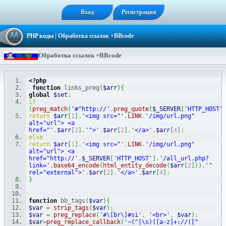
Вход
Регистрация
PHP коды
| Обработка ссылок +BBcode
Обработка ссылок +BBcode
M
i
4
o
k
<?php
function
 links_preg
(
$arr
)
{
global
$set
;
if
(
preg_match
(
'#^http://'
.
preg_quote
(
$_SERVER
[
'HTTP_HOST'
return
$arr
[
1
]
.
'<img src="'
.
LINK
.
'/img/url.png" 
alt="url"> <a 
href="'
.
$arr
[
2
]
.
'">'
.
$arr
[
2
]
.
'</a>'
.
$arr
[
4
]
;
else
return
$arr
[
1
]
.
'<img src="'
.
LINK
.
'/img/url.png" 
alt="url"> <a 
href="http://'
.
$_SERVER
[
'HTTP_HOST'
]
.
'/all_url.php?
link='
.
base64_encode
(
html_entity_decode
(
$arr
[
2
]
)
)
.
'" 
rel="external">'
.
$arr
[
2
]
.
'</a>'
.
$arr
[
4
]
;
}
function
 bb_tags
(
$var
)
{
$var
=
strip_tags
(
$var
)
;
$var
=
preg_replace
(
'#\[br\]#si'
,
'<br>'
,
$var
)
;
$var
=
preg_replace_callback
(
'~(^|\s)([a-z]+://([^ 