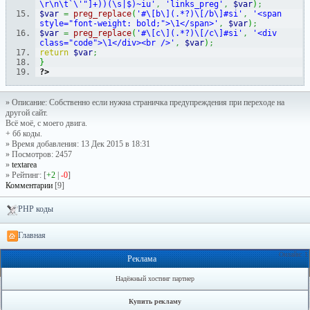
\r\n\t`\'"]+))(\s|$)~iu'
,
'links_preg'
,
$var
)
;
$var
=
preg_replace
(
'#\[b\](.*?)\[/b\]#si'
,
'<span 
style="font-weight: bold;">\1</span>'
,
$var
)
;
$var
=
preg_replace
(
'#\[c\](.*?)\[/c\]#si'
,
'<div 
class="code">\1</div><br />'
,
$var
)
;
return
$var
;
}
?>
» Описание: Собственно если нужна страничка предупреждения при переходе на
другой сайт.
Всё моё, с моего двига.
+ бб коды.
» Время добавления: 13 Дек 2015 в 18:31
» Посмотров: 2457
»
textarea
» Рейтинг: [
+2
|
-0
]
Комментарии
[9]
PHP коды
Главная
Онлайн: 1
Реклама
Надёжный хостинг партнер
Купить рекламу