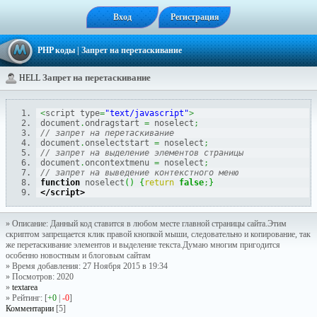
Вход
Регистрация
PHP коды
| Запрет на перетаскивание
Запрет на перетаскивание
HELL
<
script type
=
"text/javascript"
>
document
.
ondragstart 
=
 noselect
;
// запрет на перетаскивание 
document
.
onselectstart 
=
 noselect
;
// запрет на выделение элементов страницы 
document
.
oncontextmenu 
=
 noselect
;
// запрет на выведение контекстного меню 
function
 noselect
(
)
{
return
false
;
}
</script>
» Описание: Данный код ставится в любом месте главной страницы сайта.Этим
скриптом запрещается клик правой кнопкой мыши, следовательно и копирование, так
же перетаскивание элементов и выделение текста.Думаю многим пригодится
особенно новостным и блоговым сайтам
» Время добавления: 27 Ноября 2015 в 19:34
» Посмотров: 2020
»
textarea
» Рейтинг: [
+0
|
-0
]
Комментарии
[5]