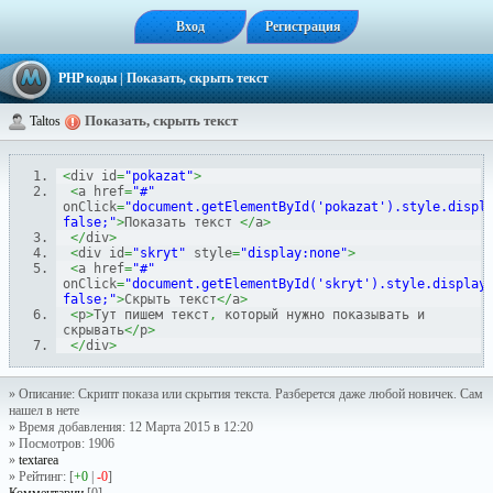
Вход
Регистрация
PHP коды
| Показать, скрыть текст
Показать, скрыть текст
Taltos
<
div id
=
"pokazat"
>
<
a href
=
"#"
onClick
=
"document.getElementById('pokazat').style.displa
false;"
>
Показать текст 
</
a
>
</
div
>
<
div id
=
"skryt"
 style
=
"display:none"
>
<
a href
=
"#"
onClick
=
"document.getElementById('skryt').style.display=
false;"
>
Скрыть текст
</
a
>
<
p
>
Тут пишем текст
,
 который нужно показывать и 
скрывать
</
p
>
</
div
>
» Описание: Скрипт показа или скрытия текста. Разберется даже любой новичек. Сам
нашел в нете
» Время добавления: 12 Марта 2015 в 12:20
» Посмотров: 1906
»
textarea
» Рейтинг: [
+0
|
-0
]