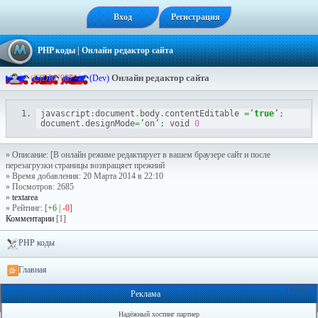
Вход
Регистрация
PHP коды
| Онлайн редактор сайта
Онлайн редактор сайта
-
=
(
C
)
D
R
U
9
8
7
=
-
(Dev)
javascript
:
document
.
body
.
contentEditable 
=
’
true
’
;
document
.
designMode
=
’on’
;
 void 
0
» Описание: [В онлайн режиме редактирует в вашем браузере сайт и после
перезагрузки страницы возвращяет прежний
» Время добавления: 20 Марта 2014 в 22:10
» Посмотров: 2685
»
textarea
» Рейтинг: [
+6
|
-0
]
Комментарии
[1]
PHP коды
Главная
Онлайн: 3
Реклама
Надёжный хостинг партнер