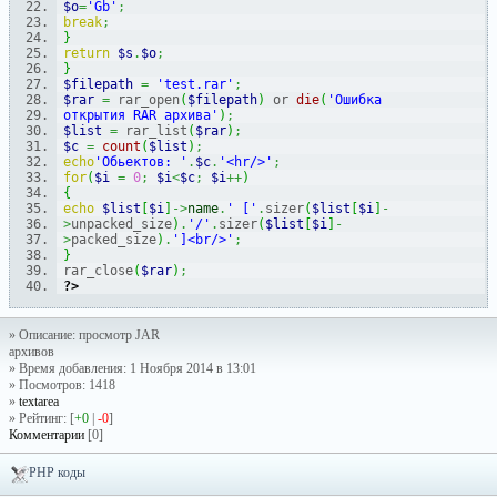
$o
=
'Gb'
;
break
;
}
return
$s
.
$o
;
}
$filepath
=
'test.rar'
;
$rar
=
 rar_open
(
$filepath
)
 or 
die
(
'Ошибка
открытия RAR архива'
)
;
$list
=
 rar_list
(
$rar
)
;
$c
=
count
(
$list
)
;
echo
'Обьектов: '
.
$c
.
'<hr/>'
;
for
(
$i
=
0
;
$i
<
$c
;
$i
++
)
{
echo
$list
[
$i
]
->
name
.
' ['
.
sizer
(
$list
[
$i
]
-
>
unpacked_size
)
.
'/'
.
sizer
(
$list
[
$i
]
-
>
packed_size
)
.
']<br/>'
;
}
rar_close
(
$rar
)
;
?>
» Описание: просмотр JAR
архивов
» Время добавления: 1 Ноября 2014 в 13:01
» Посмотров: 1418
»
textarea
» Рейтинг: [
+0
|
-0
]
Комментарии
[0]
PHP коды