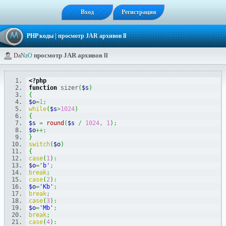
Вход
Регистрация
PHP коды
| просмотр JAR архивов ll
просмотр JAR архивов ll
D
a
N
z
O
<?php
function
 sizer
(
$s
)
{
$o
=
1
;
while
(
$s
>
1024
)
{
$s
=
round
(
$s
/
1024
,
1
)
;
$o
++;
}
switch
(
$o
)
{
case
(
1
)
:
$o
=
'b'
;
break
;
case
(
2
)
:
$o
=
'Kb'
;
break
;
case
(
3
)
:
$o
=
'Mb'
;
break
;
case
(
4
)
: