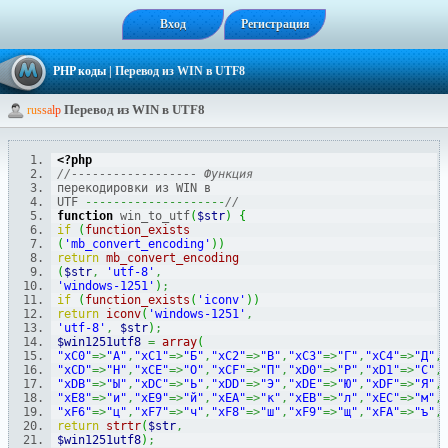
Вход
Регистрация
PHP коды
| Перевод из WIN в UTF8
Перевод из WIN в UTF8
r
u
s
s
a
l
p
<?php
//------------------ Функция
перекодировки из WIN в
UTF 
--------------------
//
function
 win_to_utf
(
$str
)
{
if
(
function_exists
(
'mb_convert_encoding'
)
)
return
mb_convert_encoding
(
$str
,
'utf-8'
,
'windows-1251'
)
;
if
(
function_exists
(
'iconv'
)
)
return
iconv
(
'windows-1251'
,
'utf-8'
,
$str
)
;
$win1251utf8
=
array
(
"xC0"
=>
"А"
,
"xC1"
=>
"Б"
,
"xC2"
=>
"В"
,
"xC3"
=>
"Г"
,
"xC4"
=>
"Д"
,
"xCD"
=>
"Н"
,
"xCE"
=>
"О"
,
"xCF"
=>
"П"
,
"xD0"
=>
"Р"
,
"xD1"
=>
"С"
,
"xDB"
=>
"Ы"
,
"xDC"
=>
"Ь"
,
"xDD"
=>
"Э"
,
"xDE"
=>
"Ю"
,
"xDF"
=>
"Я"
,
"xE8"
=>
"и"
,
"xE9"
=>
"й"
,
"xEA"
=>
"к"
,
"xEB"
=>
"л"
,
"xEC"
=>
"м"
,
"xF6"
=>
"ц"
,
"xF7"
=>
"ч"
,
"xF8"
=>
"ш"
,
"xF9"
=>
"щ"
,
"xFA"
=>
"ъ"
,
return
strtr
(
$str
,
$win1251utf8
)
;