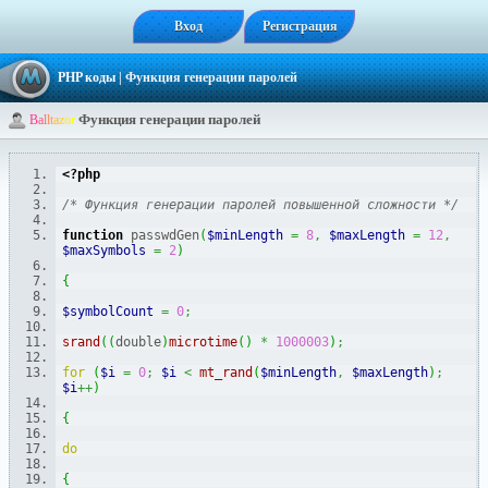
Вход
Регистрация
PHP коды
| Функция генерации паролей
Функция генерации паролей
B
a
l
l
t
a
z
o
r
<?php
/* Функция генерации паролей повышенной сложности */
function
 passwdGen
(
$minLength
=
8
,
$maxLength
=
12
,
$maxSymbols
=
2
)
{
$symbolCount
=
0
;
srand
(
(
double
)
microtime
(
)
*
1000003
)
;
for
(
$i
=
0
;
$i
<
mt_rand
(
$minLength
,
$maxLength
)
;
$i
++
)
{
do
{