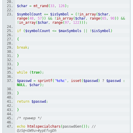
$char
=
mt_rand
(
33
,
126
)
;
$symbolCount
+=
$isSymbol
=
(
!
in_array
(
$char
,
range
(
48
,
57
)
)
&&
!
in_array
(
$char
,
range
(
65
,
90
)
)
&&
!
in_array
(
$char
,
range
(
97
,
122
)
)
)
;
if
(
$symbolCount
<=
$maxSymbols
||
!
$isSymbol
)
{
break
;
}
}
while
(
true
)
;
$passwd
=
sprintf
(
'%s%c'
,
isset
(
$passwd
)
 ? 
$passwd
:
NULL
,
$char
)
;
}
return
$passwd
;
}
/* пример */
echo
htmlspecialchars
(
passwdGen
(
)
)
;
// 
QzS@<GW9u>#ypEfvgDh