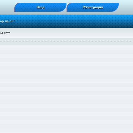
Вход
Регистрация
ор на с++
на с++