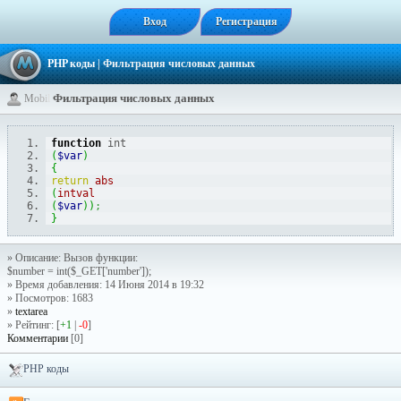
Вход
Регистрация
PHP коды
| Фильтрация числовых данных
Фильтрация числовых данных
M
o
b
i
l
function
 int
(
$var
)
{
return
abs
(
intval
(
$var
)
)
;
}
» Описание: Вызов функции:
$number = int($_GET['number']);
» Время добавления: 14 Июня 2014 в 19:32
» Посмотров: 1683
»
textarea
» Рейтинг: [
+1
|
-0
]
Комментарии
[0]
PHP коды