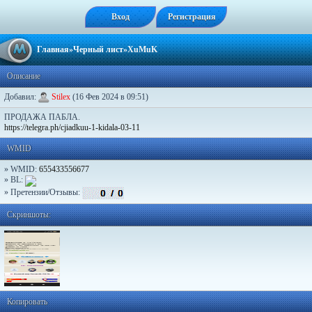
Вход
Регистрация
Главная
»
Черный лист
»XuMuK
Описание
Добавил:
Stilex
(16 Фев 2024 в 09:51)
ПРОДАЖА ПАБЛА.
https://telegra.ph/cjiadkuu-1-kidala-03-11
WMID
» WMID:
655433556677
» BL:
» Претензии/Отзывы:
Скриншоты:
Копировать