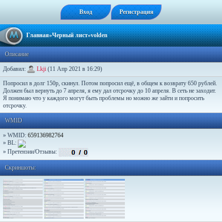
Вход
Регистрация
Главная
»
Черный лист
»volden
Описание
Добавил:
Lkji
(11 Апр 2021 в 16:29)
Попросил в долг 150р, скинул. Потом попросил ещё, в общем к возврату 650 рублей.
Должен был вернуть до 7 апреля, я ему дал отсрочку до 10 апреля. В сеть не заходит.
Я понимаю что у каждого могут быть проблемы но можно же зайти и попросить
отсрочку.
WMID
» WMID:
659136982764
» BL:
» Претензии/Отзывы:
Скриншоты: